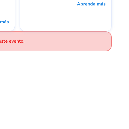
Aprenda más
 más
este evento.