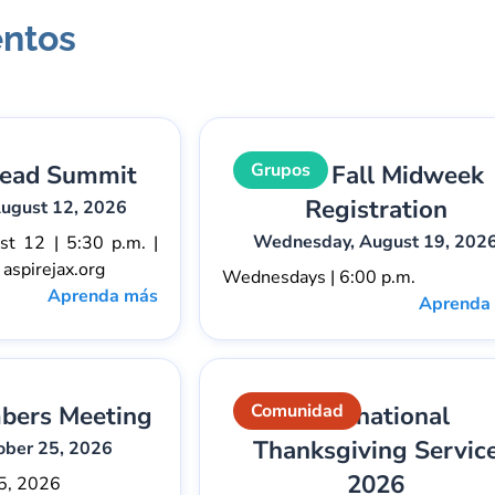
entos
Grupos
Lead Summit
2026 Fall Midweek
Registration
ugust 12, 2026
Wednesday, August 19, 202
t 12 | 5:30 p.m. |
 aspirejax.org
Wednesdays | 6:00 p.m.
Aprenda más
Aprenda
Comunidad
bers Meeting
International
Thanksgiving Servic
ober 25, 2026
2026
5, 2026