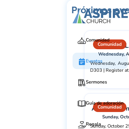
Próximos ev
Comunidad
Comunidad
Aspire to 
Wednesday, A
Eventos
Wednesday, Augus
D303 | Register at
Sermones
Guía de adoración
Comunidad
Annual Mem
Sunday, Oct
Regala
Sunday, October 2