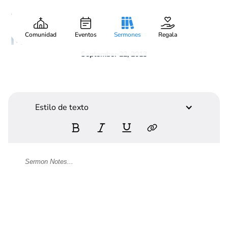
Merge: The Courage to
Gary Lee Webber
Pieza:
2
Move
Comunidad
Eventos
Sermones
Regala
September 22, 2013
Estilo de texto