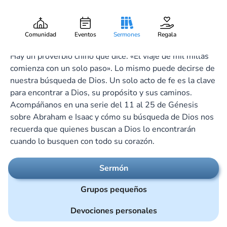
Padre Abraham
Gary Lee Webber
Pieza:
1
June 16, 2024
Comunidad
Eventos
Sermones
Regala
Hay un proverbio chino que dice: «El viaje de mil millas
comienza con un solo paso». Lo mismo puede decirse de
nuestra búsqueda de Dios. Un solo acto de fe es la clave
para encontrar a Dios, su propósito y sus caminos.
Acompáñanos en una serie del 11 al 25 de Génesis
sobre Abraham e Isaac y cómo su búsqueda de Dios nos
recuerda que quienes buscan a Dios lo encontrarán
cuando lo busquen con todo su corazón.
Sermón
Grupos pequeños
Devociones personales