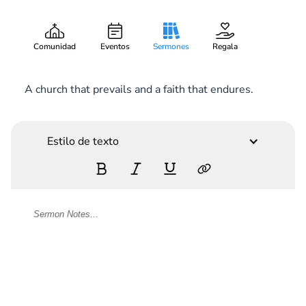
Determination
Gary Lee Webber
Pieza:
2
October 25, 2015
Comunidad
Eventos
Sermones
Regala
A church that prevails and a faith that endures.
Estilo de texto